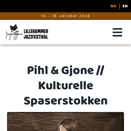
NO
EN
15. - 18. oktober 2026
Pihl & Gjone //
Kulturelle
Spaserstokken