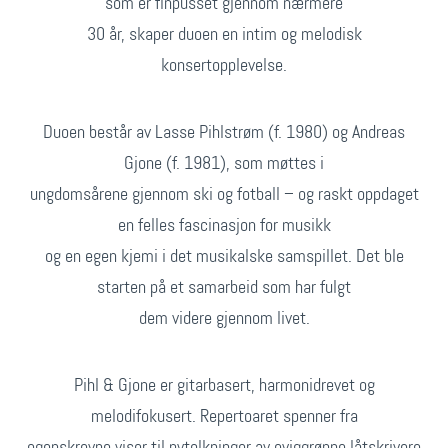
som er finpusset gjennom nærmere
30 år, skaper duoen en intim og melodisk
konsertopplevelse.
Duoen består av Lasse Pihlstrøm (f. 1980) og Andreas
Gjone (f. 1981), som møttes i
ungdomsårene gjennom ski og fotball – og raskt oppdaget
en felles fascinasjon for musikk
og en egen kjemi i det musikalske samspillet. Det ble
starten på et samarbeid som har fulgt
dem videre gjennom livet.
Pihl & Gjone er gitarbasert, harmonidrevet og
melodifokusert. Repertoaret spenner fra
egenskrevne viser til nytolkninger av eviggrønne låtskrivere