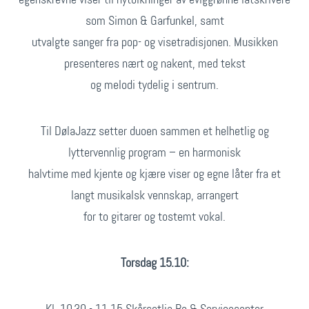
som Simon & Garfunkel, samt
utvalgte sanger fra pop- og visetradisjonen. Musikken
presenteres nært og nakent, med tekst
og melodi tydelig i sentrum.
Til DølaJazz setter duoen sammen et helhetlig og
lyttervennlig program – en harmonisk
halvtime med kjente og kjære viser og egne låter fra et
langt musikalsk vennskap, arrangert
for to gitarer og tostemt vokal.
Torsdag 15.10:
Kl. 10.30 - 11.15 Skårsetlia Bo & Servicesenter